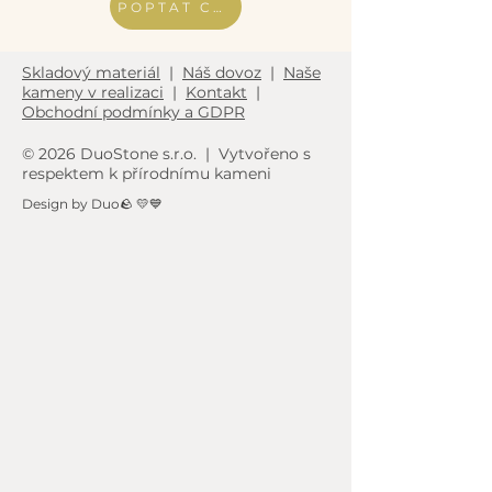
POPTAT CENU
Skladový materiál
|
Náš dovoz
|
Naše
kameny v realizaci
|
Kontakt
|
Obchodní podmínky a GDPR
© 2026 DuoStone s.r.o. | Vytvořeno s
respektem k přírodnímu kameni
Design by Duo🪨 💛💙